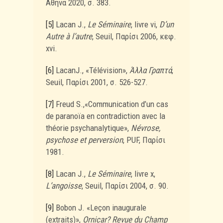
Αθήνα 2020, σ. 383.
[5]
Lacan J.,
Le Séminaire
, livre vi,
D’un
Autre à l’autre
, Seuil, Παρίσι 2006, κεφ.
xvi.
[6]
LacanJ., «Télévision»,
Άλλα Γραπτά
,
Seuil, Παρίσι 2001, σ. 526-527.
[7]
Freud S.,«Communication d’un cas
de paranoïa en contradiction avec la
théorie psychanalytique»,
Névrose,
psychose et perversion
, PUF, Παρίσι
1981.
[8]
Lacan J.,
Le Séminaire
, livre x,
L’angoisse
, Seuil, Παρίσι 2004, σ. 90.
[9]
Bobon J. «Leçon inaugurale
(extraits)»,
Ornicar? Revue du Champ