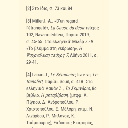
[2]
Στο ίδιο, σ. 73 και 84.
[3]
MillerJ.-A., «D’un regard,
l’étrangeté»,
La Cause du désir
τεύχος
102, Navarin éditeur, Παρίσι 2019,
σ. 45-55. Στα ελληνικά: Μιλέρ Ζ.-Α.
«Το βλέμμα στη νεύρωση»,
Η
Ψυχανάλυση τεύχος 7
, Αθήνα 2011, σ.
29-41.
[4]
Lacan J.,
Le Séminaire
, livre vii,
Le
transfert
, Παρίσι, Seuil, σ. 418. Στα
ελληνικά: Λακάν Ζ.,
Το Σεμινάριο
, 8ο
βιβλίο,
Η μεταβίβαση
, (μτφρ. Α.
Πίγκου, Δ. Ανδροπούλου, Ρ.
Χριστοπούλου, Ε. Μόλαρη, επιμ. Ν.
Λινάρδου, Ρ. Μπλανσέ, Κ.
Τσάμπουρας), Εκδόσεις Εκκρεμές,