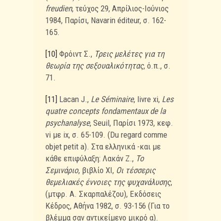
freudien
, τεύχος 29, Απρίλιος-Ιούνιος
1984, Παρίσι, Navarin éditeur, σ. 162-
165.
[10]
Φρόιντ Σ.,
Τρεις μελέτες για τη
θεωρία της σεξουαλικότητας
, ό.π., σ.
71.
[11]
Lacan J.,
Le Séminaire
, livre xi,
Les
quatre concepts fondamentaux de la
psychanalyse
, Seuil, Παρίσι 1973, κεφ.
vi με ix, σ. 65-109. (Du regard comme
objet petit a). Στα ελληνικά -και με
κάθε επιφύλαξη: Λακάν Ζ.,
Το
Σεμινάριο
, βιβλίο XI,
Οι τέσσερις
θεμελιακές έννοιες της ψυχανάλυσης
,
(μτφρ. Α. Σκαρπαλέζου), Εκδόσεις
Κέδρος, Αθήνα 1982, σ. 93-156 (Για το
βλέμμα σαν αντικείμενο μικρό α).