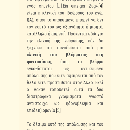
ενός σημείου [...].
Ein
einziger Zug
»,
[4]
είναι η κλινική του Ιδεώδους του εγώ,
I(A), όπου το υποκείμενο μπορεί να δει
τον εαυτό του ως αξιαγάπητο ή μισητό,
κατάλληλο ή απρεπή. Πρόκειται εδώ για
την κλινική της νεύρωσης, εάν δε
ξεχνάμε ότι συνοδεύεται από μια
κλινική του βλέμματος στη
φαντασίωση
, όπου το βλέμμα
εγκαθίσταται ως αντικείμενο
απόλαυσης που είτε αφαιρείται από τον
Άλλο είτε προστίθεται στον Άλλο. Εκεί
ο Λακάν τοποθετεί αυτά τα δύο
διαστροφικά γνωρίσματα γνωστά
αντίστοιχα ως ηδονοβλεψία και
επιδειξιομανία.
[5]
Το δέσιμο αυτό της απόλαυσης και του