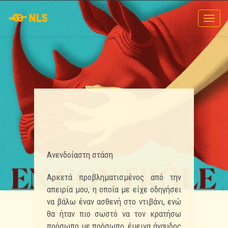
Toggl
navig
Ανενδοίαστη στάση
Αρκετά προβληματισμένος από την
απειρία μου, η οποία με είχε οδηγήσει
να βάλω έναν ασθενή στο ντιβάνι, ενώ
θα ήταν πιο σωστό να τον κρατήσω
πρόσωπο με πρόσωπο, έμεινα άναυδος