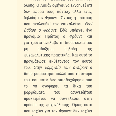
όλους. Ο Λακάν αφήνει να εννοηθεί ότι
δεν αφορά
τους πάντες, αλλά έναν,
δηλαδή τον Φρόυντ. Όντως η πρόταση
που ακολουθεί τον
επικαλείται:
Εκεί
βάδισε ο Φρόυντ
. Εδώ υπάρχει ένα
προνόμιο: Πρώτος ο Φρόυντ και
για
χρόνια ανέλαβε τη διδασκαλία του
μη διδάξιμου, δηλαδή της
ψυχαναλυτικής πρακτικής.
Και αυτό το
πραγμάτωσε εκθέτοντας τον εαυτό
του. Στην
Ερμηνεία των ονείρων
ο
ίδιος
μοιράστηκε πολλά από τα όνειρά
του και ποτέ δεν οπισθοχώρησε από
το να αναφέρει τα
δικά του
μορφώματα του ασυνειδήτου
προκειμένου να συντελέσει στην
πρόοδο της
ψυχανάλυσης. Όμως αυτό
που ισχύει για τον Φρόυντ δεν ισχύει