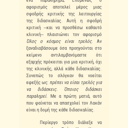
ένα παραλήρημα;
Επομένως ο
αφορισμός αποτελεί μέρος μιας
σφοδρής κριτικής της λειτουργίας
της
διδασκαλίας. Αυτή η σφοδρή
κριτική ‒και να προσθέσω καθαυτό
κλινική‒ πλαισιώνει τον
αφορισμό
Όλος ο κόσμος είναι τρελός
. Αν
ξαναδιαβάσουμε όσα προηγούνται στο
κείμενο
αντιλαμβανόμαστε ότι
εξαρχής πρόκειται για μια κριτική, όχι
της κλινικής, αλλά κάθε
διδασκαλίας.
Συνεπώς το σλόγκαν θα νοείται
εφεξής ως:
πρέπει να είσαι τρελός για
να
διδάσκεις. Όποιος διδάσκει
παραληρεί
. Με α πρώτη ματιά, αυτό
που φαίνεται να απασχολεί
τον Λακάν
είναι η δομή της κάθε διδασκαλίας.
Περίεργο τρόπο διάλεξε να