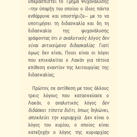
υπερασπιστεί το Τμήμα Ψυχανάλυσης
‒την ύπαρξη
του οποίου ο ίδιος πάντα
ενθάρρυνε και υποστήριζε‒ με το να
υποτιμήσει τη διδασκαλία
και δη τη
διδασκαλία της ψυχανάλυσης
γράφοντας ότι
ο αναλυτικός λόγος δεν
είναι
αντικείμενο διδασκαλίας
. Γιατί
όμως δεν είναι; Ποιοι είναι οι λόγοι
που επικαλείται ο Λακάν για
τέτοια
επίθεση εναντίον της λειτουργίας της
διδασκαλίας;
Πρώτον, σε αντίθεση με τους άλλους
τρεις λόγους που κατασκεύασε ο
Λακάν, ο
αναλυτικός λόγος
δεν
διδάσκει τίποτα διότι,
όπως δηλώνει,
αποκλείει την κυριαρχία
. Δεν
είναι ο
λόγος του κυρίου, ο οποίος είναι
κατεξοχήν ο λόγος της κυριαρχίας