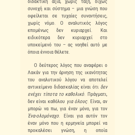
διδακτική αξία,
χωρίς τάξη, δίχως
συνοχή και σύστημα – μια γνώση που
οφείλεται σε τυχαίες συναντήσεις,
χωρίς
νόμο. Ο αναλυτικός λόγος
επομένως δεν κυριαρχεί. Και
ειδικότερα δεν κυριαρχεί στο
υποκείμενό
του – ας νοηθεί αυτό με
όποια έννοια θέλετε.
Ο δεύτερος λόγος που αναφέρει ο
Λακάν για την άρνηση της ικανότητας
του αναλυτικού
λόγου να αποτελεί
αντικείμενο διδασκαλίας είναι ότι
δεν
ενέχει τίποτα το καθολικό
. Πράγματι,
δεν
είναι καθόλου
για όλους
. Είναι, αν
μπορώ να πω, για έναν μόνο, για τον
Ένα-ολομόναχο
. Είναι για
αυτόν τον
έναν μόνο που η ερμηνεία μπορεί να
προκαλέσει γνώση, η οποία