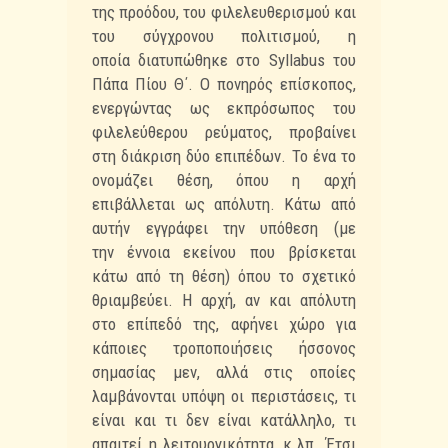
της προόδου, του φιλελευθερισμού και
του σύγχρονου πολιτισμού, η
οποία
διατυπώθηκε στο Syllabus του
Πάπα Πίου Θ΄. Ο πονηρός επίσκοπος,
ενεργώντας ως εκπρόσωπος
του
φιλελεύθερου ρεύματος, προβαίνει
στη διάκριση δύο επιπέδων. Το ένα το
ονομάζει θέση,
όπου η αρχή
επιβάλλεται ως απόλυτη. Κάτω από
αυτήν εγγράφει την υπόθεση (με
την
έννοια εκείνου που βρίσκεται
κάτω από τη θέση) όπου το σχετικό
θριαμβεύει. Η αρχή, αν
και απόλυτη
στο επίπεδό της, αφήνει χώρο για
κάποιες τροποποιήσεις ήσσονος
σημασίας
μεν, αλλά στις οποίες
λαμβάνονται υπόψη οι περιστάσεις, τι
είναι και τι δεν είναι
κατάλληλο, τι
απαιτεί η λειτουργικότητα, κ.λπ. Έτσι