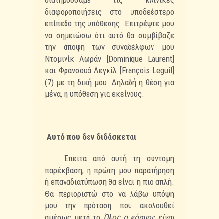
διατηρούσαμε τις κλινικές
διαφοροποιήσεις στο υποδεέστερο
επίπεδο της
υπόθεσης. Επιτρέψτε μου
να σημειώσω ότι αυτό θα συμβίβαζε
την άποψη των
συναδέλφων μου
Ντομινίκ Λωράν [Dominique Laurent]
και Φρανσουά Λεγκίλ [François
Leguil]
(7) με τη δική μου. Δηλαδή η θέση για
μένα, η υπόθεση για εκείνους.
Αυτό που δεν διδάσκεται
Έπειτα από αυτή τη σύντομη
παρέκβαση, η πρώτη μου παρατήρηση
ή
επαναδιατύπωση θα είναι η πιο απλή.
Θα περιοριστώ στο να λάβω υπόψη
μου την πρόταση
που ακολουθεί
αμέσως μετά το
Όλος ο κόσμος είναι