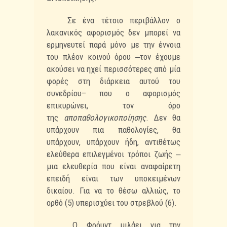
Σε ένα τέτοιο περιβάλλον ο
λακανικός αφορισμός δεν μπορεί να
ερμηνευτεί παρά
μόνο με την έννοια
του πλέον κοινού όρου ‒τον έχουμε
ακούσει να ηχεί περισσότερες από
μία
φορές στη διάρκεια αυτού του
συνεδρίου– που ο αφορισμός
επικυρώνει, τον όρο
της
αποπαθολογικοποίησης
. Δεν θα
υπάρχουν πια παθολογίες, θα
υπάρχουν, υπάρχουν ήδη,
αντιθέτως
ελεύθερα επιλεγμένοι τρόποι ζωής ‒
μια ελευθερία που είναι αναφαίρετη
επειδή
είναι των υποκειμένων
δικαίου. Για να το θέσω αλλιώς, το
ορθό (5) υπερισχύει του
στρεβλού (6).
Ο Φρόυντ μιλάει για την