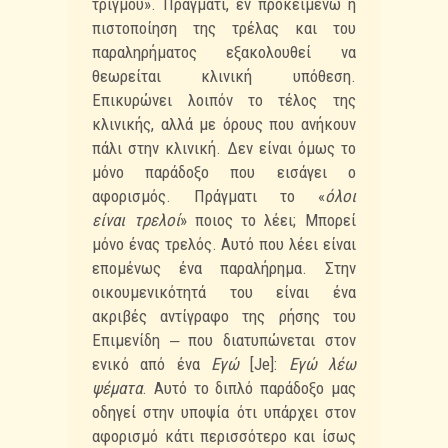
τριγμού». Πράγματι, εν
προκειμένω η
πιστοποίηση της τρέλας και του
παραληρήματος εξακολουθεί να
θεωρείται κλινική
υπόθεση.
Επικυρώνει λοιπόν το τέλος της
κλινικής, αλλά με όρους που ανήκουν
πάλι στην
κλινική. Δεν είναι όμως το
μόνο παράδοξο που εισάγει ο
αφορισμός. Πράγματι το «
όλοι
είναι
τρελοί
» ποιος το λέει; Μπορεί
μόνο ένας τρελός. Αυτό που λέει είναι
επομένως ένα παραλήρημα.
Στην
οικουμενικότητά του είναι ένα
ακριβές αντίγραφο της ρήσης του
Επιμενίδη ‒ που
διατυπώνεται στον
ενικό από ένα
Εγώ
[Je]:
Εγώ λέω
ψέματα
. Αυτό το διπλό παράδοξο μας
οδηγεί
στην υποψία ότι υπάρχει στον
αφορισμό κάτι περισσότερο και ίσως