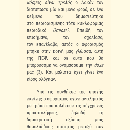
κόσμος
είναι τρελός
ο Λακάν τον
διατύπωσε μία και μόνο φορά, σε ένα
κείμενο που δημοσιεύτηκε
στο
περιορισμένης τότε κυκλοφορίας
περιοδικό
Ornicar?
. Επειδή τον
επισήμανα, τον σχολίασα,
τον
επανέλαβα, αυτός ο αφορισμός
μπήκε στην κοινή μας γλώσσα, αυτή
της ΠΕΨ, και σε αυτό που
θα
μπορούσαμε να ονομάσουμε την
doxa
μας (3). Και μάλιστα έχει γίνει ένα
είδος σλόγκαν.
Υπό τις συνθήκες της εποχής
εκείνης ο αφορισμός έγινε αντιληπτός
με τρόπο που
κολάκευε τις σύγχρονες
προκαταλήψεις, δηλαδή τη
δημοκρατική αξίωση μιας
θεμελιώδους
ισότητας μεταξύ των