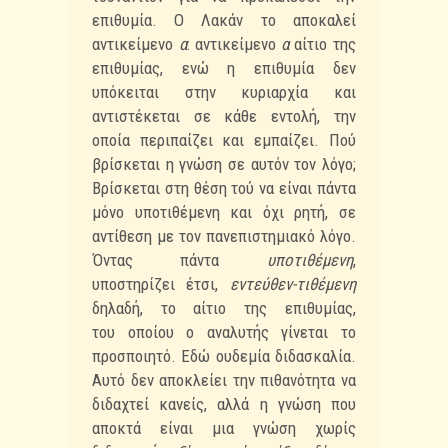
επιθυμία. Ο Λακάν το αποκαλεί
αντικείμενο
α
: αντικείμενο
α
αίτιο της
επιθυμίας,
ενώ η επιθυμία δεν
υπόκειται στην κυριαρχία και
αντιστέκεται σε κάθε εντολή, την
οποία
περιπαίζει και εμπαίζει. Πού
βρίσκεται η γνώση σε αυτόν τον λόγο;
Βρίσκεται στη θέση τού να
είναι πάντα
μόνο υποτιθέμενη και όχι ρητή, σε
αντίθεση με τον πανεπιστημιακό λόγο.
Όντας
πάντα
υποτιθέμενη
,
υποστηρίζει έτσι,
εντεύθεν-τιθέμενη
δηλαδή, το αίτιο της επιθυμίας,
του
οποίου ο αναλυτής γίνεται το
προσποιητό. Εδώ ουδεμία διδασκαλία.
Αυτό δεν αποκλείει την
πιθανότητα να
διδαχτεί κανείς, αλλά η γνώση που
αποκτά είναι μια γνώση χωρίς