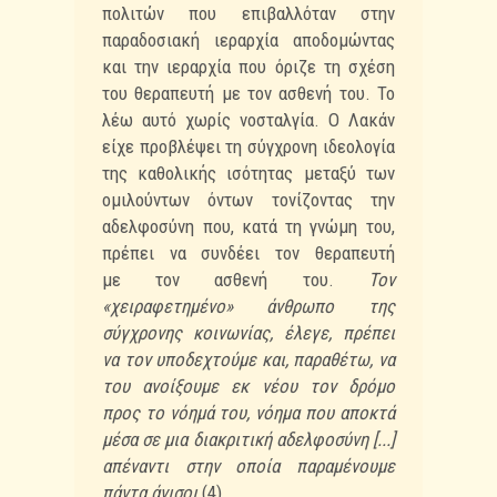
πολιτών που επιβαλλόταν στην
παραδοσιακή ιεραρχία αποδομώντας
και την
ιεραρχία που όριζε τη σχέση
του θεραπευτή με τον ασθενή του. Το
λέω αυτό χωρίς νοσταλγία. Ο
Λακάν
είχε προβλέψει τη σύγχρονη ιδεολογία
της καθολικής ισότητας μεταξύ των
ομιλούντων
όντων τονίζοντας την
αδελφοσύνη που, κατά τη γνώμη του,
πρέπει να συνδέει τον θεραπευτή
με
τον ασθενή του.
Τον
«χειραφετημένο» άνθρωπο της
σύγχρονης κοινωνίας, έλεγε, πρέπει
να τον
υποδεχτούμε και, παραθέτω, να
του ανοίξουμε εκ νέου τον δρόμο
προς το νόημά του, νόημα που
αποκτά
μέσα σε μια διακριτική αδελφοσύνη [...]
απέναντι στην οποία παραμένουμε
πάντα άνισοι
(4).