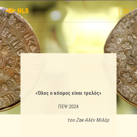
Toggl
navig
«Όλος ο κόσμος είναι τρελός»
ΠΕΨ 2024
του Ζακ-Αλέν Μιλέρ