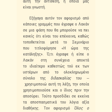
αυτή την αντίθεση, η οποία μας
είναι
γνωστή.
Εξήγαγα αυτόν τον αφορισμό από
κάποιες γραμμές που έγραψε ο Λακάν
σε μια φάση που
θα μπορούσε να πει
κανείς ότι είναι του επέκεινα, καθώς
τοποθετείται μετά το Σεμινάριο
που
τιτλοφόρησε «Η ώρα της
κατάληξης». Ό,τι έγραψε ή είπε ο
Λακάν στη συνέχεια αποκτά
το
ιδιαίτερο καθεστώς τού εκ των
υστέρων από το ολοκληρωμένο
σύνολο της
διδασκαλίας
του ‒
χρησιμοποιώ αυτή τη λέξη, την οποία
χρησιμοποιούσε και ο ίδιος πριν την
αποσύρει. Τούτο
προσδίδει σε εκείνα
τα αποσπασματικά του λόγια αξία
διαθήκης. Tον αφορισμό
Όλος ο