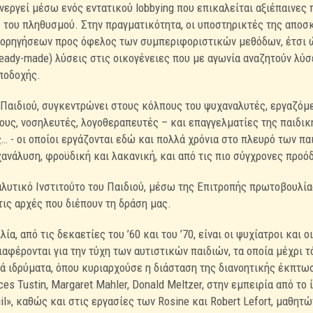
εργεί μέσω ενός εντατικού lobbying που επικαλείται αξιέπαινες 
του πληθυσμού. Στην πραγματικότητα, οι υποστηρικτές της αποσ
χορηγήσεων προς όφελος των συμπεριφοριστικών μεθόδων, έτσι 
ady-made) λύσεις στις οικογένειες που με αγωνία αναζητούν λύσ
υποδοχής.
 Παιδιού, συγκεντρώνει στους κόλπους του ψυχαναλυτές, εργαζόμ
ους, νοσηλευτές, λογοθεραπευτές – και επαγγελματίες της παιδικ
… - οι οποίοι εργάζονται εδώ και πολλά χρόνια στο πλευρό των π
ανάλυση, φροϋδική και λακανική, και από τις πιο σύγχρονες προόδ
αλυτικό Ινστιτούτο του Παιδιού, μέσω της Επιτροπής πρωτοβουλίας
ις αρχές που διέπουν τη δράση μας.
ία, από τις δεκαετίες του ’60 και του ’70, είναι οι ψυχίατροι και
αφέρονται για την τύχη των αυτιστικών παιδιών, τα οποία μέχρι 
ά ιδρύματα, όπου κυριαρχούσε η διάσταση της διανοητικής έκπτωσ
s Tustin, Margaret Mahler, Donald Meltzer, στην εμπειρία από το
l», καθώς και στις εργασίες των Rosine και Robert Lefort, μαθητώ