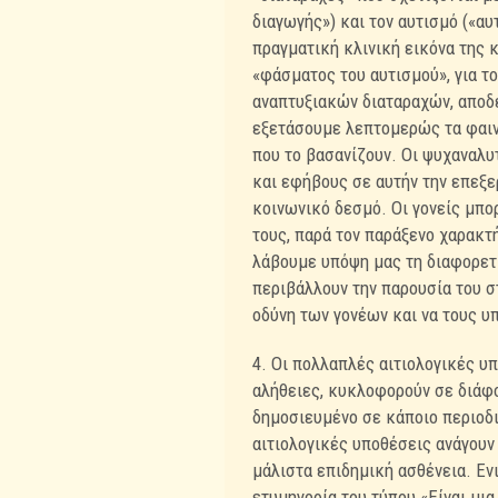
διαγωγής») και τον αυτισμό («αυ
πραγματική κλινική εικόνα της κ
«φάσματος του αυτισμού», για τ
αναπτυξιακών διαταραχών, αποδε
εξετάσουμε λεπτομερώς τα φαιν
που το βασανίζουν. Οι ψυχαναλυ
και εφήβους σε αυτήν την επεξε
κοινωνικό δεσμό. Οι γονείς μπορ
τους, παρά τον παράξενο χαρακτ
λάβουμε υπόψη μας τη διαφορετι
περιβάλλουν την παρουσία του στ
οδύνη των γονέων και να τους υ
4. Οι πολλαπλές αιτιολογικές υ
αλήθειες, κυκλοφορούν σε διάφο
δημοσιευμένο σε κάποιο περιοδι
αιτιολογικές υποθέσεις ανάγουν
μάλιστα επιδημική ασθένεια. Ενι
ετυμηγορία του τύπου «Είναι μια