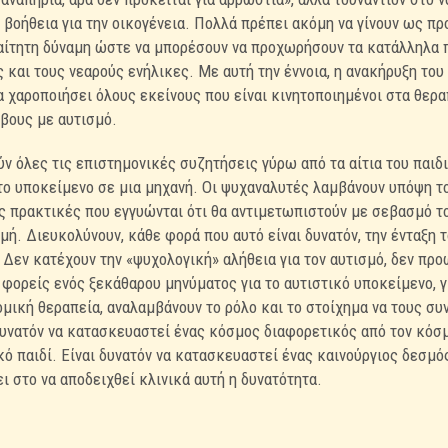
 βοήθεια για την οικογένεια. Πολλά πρέπει ακόμη να γίνουν ως προ
αίτητη δύναμη ώστε να μπορέσουν να προχωρήσουν τα κατάλληλα π
 και τους νεαρούς ενήλικες. Με αυτή την έννοια, η ανακήρυξη του
α χαροποιήσει όλους εκείνους που είναι κινητοποιημένοι στα θερα
βους με αυτισμό.
 όλες τις επιστημονικές συζητήσεις γύρω από τα αίτια του παιδι
 το υποκείμενο σε μια μηχανή. Οι ψυχαναλυτές λαμβάνουν υπόψη το
ς πρακτικές που εγγυώνται ότι θα αντιμετωπιστούν με σεβασμό το 
μή. Διευκολύνουν, κάθε φορά που αυτό είναι δυνατόν, την ένταξη 
 Δεν κατέχουν την «ψυχολογική» αλήθεια για τον αυτισμό, δεν πρ
 φορείς ενός ξεκάθαρου μηνύματος για το αυτιστικό υποκείμενο, γι
ομική θεραπεία, αναλαμβάνουν το ρόλο και το στοίχημα να τους σ
ι δυνατόν να κατασκευαστεί ένας κόσμος διαφορετικός από τον κόσ
ικό παιδί. Είναι δυνατόν να κατασκευαστεί ένας καινούργιος δεσμ
ι στο να αποδειχθεί κλινικά αυτή η δυνατότητα.