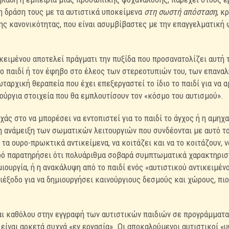
τη δράση τους με τα αυτιστικά υποκείμενα
στη σωστή απόσταση
, κ
ης κανονικότητας, που είναι ασυμβίβαστες με την επαγγελματική
κειμένου αποτελεί πράγματι την πυξίδα που προσανατολίζει αυτή 
 παιδί ή τον έφηβο στο έλεος των στερεοτυπιών του, των επαναλή
αρχική θεραπεία που έχει επεξεργαστεί το ίδιο το παιδί για να α
νούργια στοιχεία που θα εμπλουτίσουν τον «κόσμο του αυτισμού».
ρχάς στο να μπορέσει να εντοπιστεί για το παιδί το άγχος ή η αμηχ
 ανάμειξη των σωματικών λειτουργιών που συνδέονται με αυτό το 
τα ουρο-πρωκτικά αντικείμενα, να κοιτάζει και να το κοιτάζουν, ν
ρό παρατηρήσει ότι πολυάριθμα σοβαρά συμπτωματικά χαρακτηρισ
ουργία, ή η ανακάλυψη από το παιδί ενός «αυτιστικού αντικειμένου
διέξοδο για να δημιουργήσει καινούργιους δεσμούς και χώρους, πι
ται καθόλου στην εγγραφή των αυτιστικών παιδιών σε προγράμματ
 είναι αρκετά συχνά «εν εργασία». Οι αποκαλούμενοι αυτιστικοί «