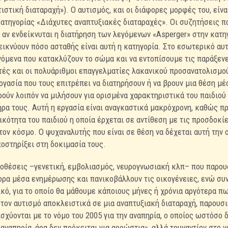
τιστική διαταραχή»). Ο αυτισμός, και οι διάφορες μορφές του, εί
ατηγορίας «Διάχυτες αναπτυξιακές διαταραχές». Οι συζητήσεις που
ο αν ενδείκνυται η διατήρηση των λεγόμενων «Asperger» στην κατ
ικνύουν πόσο ασταθής είναι αυτή η κατηγορία. Στο εσωτερικό αυτ
όμενα που κατακλύζουν το σώμα και να εντοπίσουμε τις παράξεν
τές και οι πολυάριθμοι επαγγελματίες λακανικού προσανατολισμο
ργασία που τους επιτρέπει να διατηρήσουν ή να βρουν μια θέση μέ
ούν λοιπόν να μιλήσουν για ορισμένα χαρακτηριστικά του παιδιού 
ήρα τους. Αυτή η εργασία είναι αναγκαστικά μακρόχρονη, καθώς πρ
κότητα του παιδιού η οποία έρχεται σε αντίθεση με τις προσδοκίε
ον κόσμο. Ο ψυχαναλυτής που είναι σε θέση να δέχεται αυτή την ο
ποστηρίξει στη δοκιμασία τους.
ποθέσεις –γενετική, εμβολιασμός, νευρογνωσιακή κλπ– που παρου
ρα μέσα ενημέρωσης και πανικοβάλλουν τις οικογένειες, ενώ συ
κό, για το οποίο θα μάθουμε κάποιους μήνες ή χρόνια αργότερα π
 τον αυτισμό αποκλειστικά σε μια αναπτυξιακή διαταραχή, παρουσι
σχύονται με το νόμο του 2005 για την αναπηρία, ο οποίος ωστόσο 
 αναπηρία, άρα δεν πρόκειται για αρρώστια», αλλά τουναντίον στο 