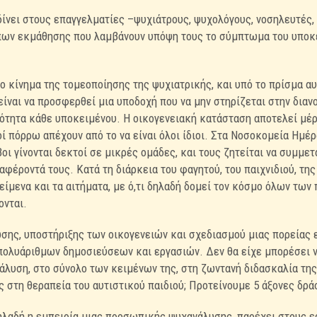
ίνει στους επαγγελματίες –ψυχιάτρους, ψυχολόγους, νοσηλευτές,
όπων εκμάθησης που λαμβάνουν υπόψη τους το σύμπτωμα του υποκε
ο κίνημα της τομεοποίησης της ψυχιατρικής, και υπό το πρίσμα αυ
ίναι να προσφερθεί μια υποδοχή που να μην στηρίζεται στην διαν
ρότητα κάθε υποκειμένου. Η οικογενειακή κατάσταση αποτελεί μέρο
οί πόρρω απέχουν από το να είναι όλοι ίδιοι. Στα Νοσοκομεία Ημέρ
βοι γίνονται δεκτοί σε μικρές ομάδες, και τους ζητείται να συμμε
φέροντά τους. Κατά τη διάρκεια του φαγητού, του παιχνιδιού, τη
είμενα και τα αιτήματα, με ό,τι δηλαδή δομεί τον κόσμο όλων των 
ονται.
σης, υποστήριξης των οικογενειών και σχεδιασμού μιας πορείας ε
πολυάριθμων δημοσιεύσεων και εργασιών. Δεν θα είχε μπορέσει ν
άλυση, στο σύνολο των κειμένων της, στη ζωντανή διδασκαλία τη
 στη θεραπεία του αυτιστικού παιδιού; Προτείνουμε 5 άξονες δρά
ηλαδή η εμπειρία μιας προσωπικής ψυχανάλυσης, παρέχει στους ε