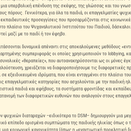
 μια υπερβολική επένδυση της σκέψης, της γλώσσας και του γνωσ
ς πόρους. Γενικότερα, για όλα τα παιδιά, οι επαγγελματίες ψυχι
 εκπαιδευτικές προσεγγίσεις που προσαρμόζονται στις κοινωνικέ
το πλαίσιο του Ψυχαναλυτικού Ινστιτούτου του Παιδιού, δάσκαλοι 
τεί μαζί με το παιδί ή τον έφηβο.
τιτάσσονται δυναμικά απέναντι στις αποκαλούμενες μεθόδους «εντ
αρτημένης συμπεριφοράς οι οποίες χρησιμοποιούν το lobbying, κα
συνολικές «θεραπείες», που αυτοανακηρύσσονται ως οι μόνες έγ
απλούστευση, χρειάζεται να διαφοροποιήσουμε τις διαφορετικές π
ι σε εξειδικευμένα ιδρύματα, που είναι ενταγμένοι στο πλαίσιο το
ς επαγγελματικές κατηγορίες που ασχολούνται με την παιδική ηλι
τιστικά παιδιά και εφήβους, τα συστήματα φροντίδας και εκπαίδε
ατανομή των διαφορετικών ευθυνών που αναλογούν στους επαγγελ
ων ψυχικών διαταραχών –ειδικότερα το DSM– δημιουργούν μια με
ικό επίπεδο ορισμένα συμπτώματα της παιδικής ηλικίας όπως ο τ
ε μια κοινωνική κανονικότητα (όπως η «εναντιωτική προκλητική δι