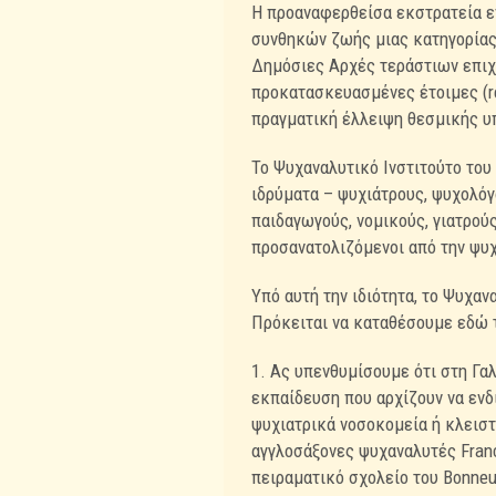
Η προαναφερθείσα εκστρατεία εν
συνθηκών ζωής μιας κατηγορίας 
Δημόσιες Αρχές τεράστιων επι
προκατασκευασμένες έτοιμες (re
πραγματική έλλειψη θεσμικής 
Το Ψυχαναλυτικό Ινστιτούτο του
ιδρύματα – ψυχιάτρους, ψυχολόγ
παιδαγωγούς, νομικούς, γιατρούς
προσανατολιζόμενοι από την ψυχ
Υπό αυτή την ιδιότητα, το Ψυχαν
Πρόκειται να καταθέσουμε εδώ τ
1. Ας υπενθυμίσουμε ότι στη Γαλλ
εκπαίδευση που αρχίζουν να ενδι
ψυχιατρικά νοσοκομεία ή κλειστ
αγγλοσάξονες ψυχαναλυτές France
πειραματικό σχολείο του Bonneui