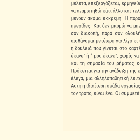
μελετά, επεξεργάζεται, ερμηνεύε
να αναρωτηθώ κάτι άλλο και τελ
μένουν ακόμα εκκρεμή. Η παρα
ημερίδες. Και δεν μπορώ να μ
σαν διακοπή, παρά σαν ολοκλ
αισθάνομαι μετέωρη για λίγο κι 
η δουλειά που γίνεται στο καρτ
έκανε” ή “ μου έκανε”, χωρίς ν
και τη σημασία του ρήματος κ
Πρόκειται για την ανάδειξη της ε
έλεγα, μια αλληλοπαθητική λειτ
Αυτή η ιδιαίτερη ομάδα εργασίας
τον τρόπο, είναι ένα. Οι συμμετ