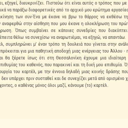
ι, εξηγεί, διευκρινίζει. Πιστεύω ότι είναι αυτός ο τρόπος που με
ικά να παράξω διαφορετικές από το αρχικό μου ερώτημα εργασίε
κίνηση των συν-Ένα με έκανε να βρω το θάρρος να εκθέσω τη
ην αναφερθώ στην αίσθηση που μου έκανε η ολοκλήρωση του πρώ
ήρωση. Όπως συμβαίνει σε κάποιες συνεδρίες που διακόπτει
έπειτα θέλω να συνεχίσω να αναρωτιέμαι, να εξηγώ, να απαντάω. 
έλ, συμπληρώνει μ’ έναν τρόπο τη δουλειά που γίνεται στην ανά
α πρόκειται για μια παθητική αποδοχή μιας ενέργειας του Άλλου -
αι θα ξέρετε ίσως ότι στη Θεσσαλονίκη έχουμε μια ιδιαίτερη 
πιθυμίας του καθενός, που παρακινεί και τη δική μου επιθυμία. Όχ
ουργία του καρτέλ, με την έννοια δηλαδή μιας κοινής δράσης πο
 δεν υπάρχει πριν συσταθεί και δε συνεχίζει μετά από ορισμένο χ
έχοντες, ο καθένας μόνος όλοι μαζί, κάνουμε (το) καρτέλ.