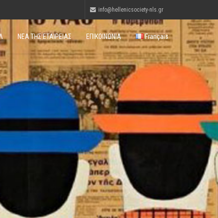
info@hellenicsociety-nls.gr
Λ
ΝΕΑ ΤΗΣ ΕΤΑΙΡΕΙΑΣ
ΕΠΙΚΟΙΝΩΝΙΑ
Français